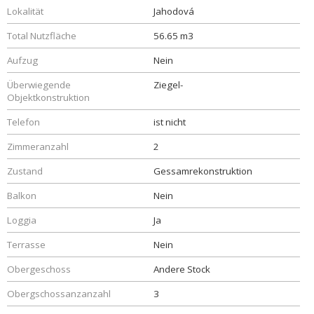
Lokalität
Jahodová
Total Nutzfläche
56.65 m3
Aufzug
Nein
Überwiegende
Ziegel-
Objektkonstruktion
Telefon
ist nicht
Zimmeranzahl
2
Zustand
Gessamrekonstruktion
Balkon
Nein
Loggia
Ja
Terrasse
Nein
Obergeschoss
Andere Stock
Obergschossanzanzahl
3