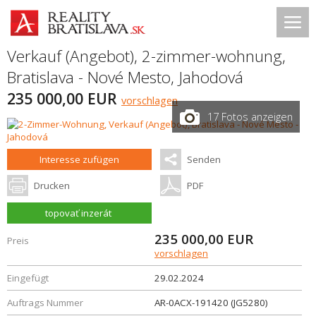
Verkauf (Angebot), 2-zimmer-wohnung,
Bratislava - Nové Mesto
,
Jahodová
235 000,00 EUR
vorschlagen
17 Fotos anzeigen
Interesse zufügen
Senden
Drucken
PDF
topovať inzerát
235 000,00
EUR
Preis
vorschlagen
Eingefügt
29.02.2024
Auftrags Nummer
AR-0ACX-191420 (JG5280)