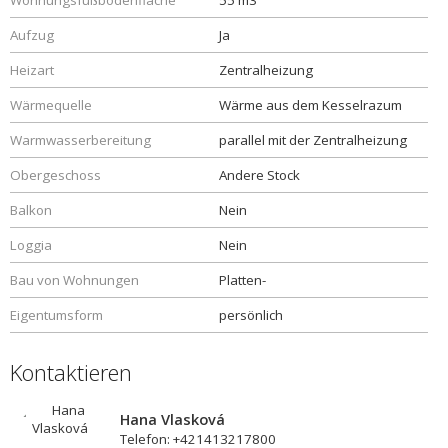
Wohnungsfußbodenfläche
55 m3
Aufzug
Ja
Heizart
Zentralheizung
Wärmequelle
Wärme aus dem Kesselrazum
Warmwasserbereitung
parallel mit der Zentralheizung
Obergeschoss
Andere Stock
Balkon
Nein
Loggia
Nein
Bau von Wohnungen
Platten-
Eigentumsform
persönlich
Kontaktieren
Hana Vlasková
Telefon: +421413217800