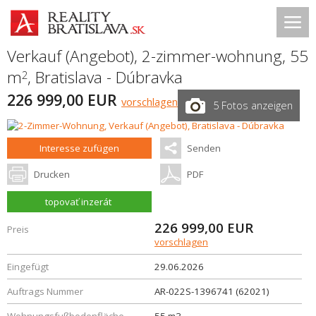
Verkauf (Angebot), 2-zimmer-wohnung, 55
m
,
Bratislava - Dúbravka
2
226 999,00 EUR
vorschlagen
5 Fotos anzeigen
Interesse zufügen
Senden
Drucken
PDF
topovať inzerát
226 999,00
EUR
Preis
vorschlagen
Eingefügt
29.06.2026
Auftrags Nummer
AR-022S-1396741 (62021)