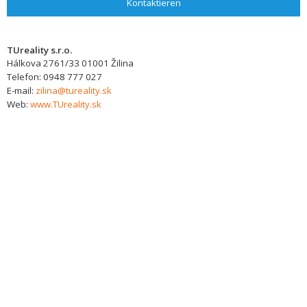
Kontaktieren
TUreality s.r.o.
Hálkova 2761/33
01001
Žilina
Telefon:
0948 777 027
E-mail:
zilina@tureality.sk
Web:
www.TUreality.sk