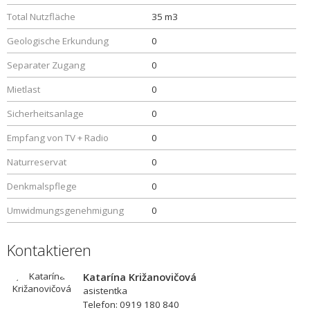
Total Nutzfläche
35 m3
Geologische Erkundung
0
Separater Zugang
0
Mietlast
0
Sicherheitsanlage
0
Empfang von TV + Radio
0
Naturreservat
0
Denkmalspflege
0
Umwidmungsgenehmigung
0
Kontaktieren
Katarína Križanovičová
asistentka
Telefon: 0919 180 840