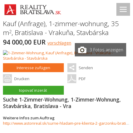
Kauf (Anfrage), 1-zimmer-wohnung, 35
m
,
Bratislava - Vrakuňa
,
Stavbárska
2
94 000,00 EUR
vorschlagen
3 Fotos anzeigen
Interesse zufügen
Senden
Drucken
PDF
topovať inzerát
Suche 1-Zimmer-Wohnung, 1-Zimmer-Wohnung,
Stavbárska, Bratislava - Vra
Weitere Infos zum Auftrag
http://www.astonreal.sk/surne-hladam-pre-klienta-2-garzonku-bratislava-pentagon-996142