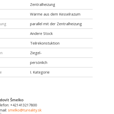
Zentralheizung
Wärme aus dem Kesselrazum
tung
parallel mit der Zentralheizung
Andere Stock
Teilrekonstuktion
en
Ziegel-
persönlich
e
I. Kategorie
dovít Šmelko
lefon: +421413217800
mail:
smelko@tureality.sk