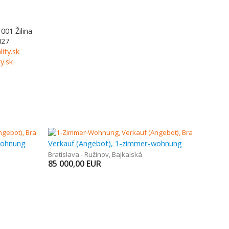
1001
Žilina
027
lity.sk
y.sk
wohnung
Verkauf (Angebot), 1-zimmer-wohnung
Bratislava - Ružinov
,
Bajkalská
85 000,00
EUR