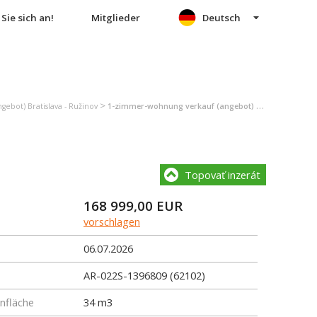
Sie sich an!
Mitglieder
Deutsch
>
ebot) Bratislava - Ružinov
1-zimmer-wohnung verkauf (angebot) Bratislava - Ružinov
Topovať inzerát
168 999,00
EUR
vorschlagen
06.07.2026
AR-022S-1396809 (62102)
fläche
34 m3