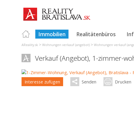
Immobilien
Realitätenbüros
In
>
>
AReality.sk
Wohnungen verkauf (angebot)
Wohnungen verkauf (angeb
Verkauf (Angebot), 1-zimmer-w
Interesse zufügen
Senden
Drucken