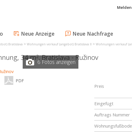
Melden 
fo
Neue Anzeige
Neue Nachfrage
>
>
ot) Bratislava
Wohnungen verkauf (angebot) Bratislava II
Wohnungen verkauf (ang
ohnung, 34 m
,
Bratislava - Ružinov
2
6 Fotos anzeigen
PDF
Preis
Eingefügt
Auftrags Nummer
Wohnungsfußboden