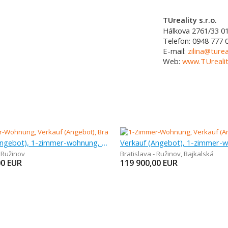
TUreality s.r.o.
Hálkova 2761/33
0
Telefon:
0948 777 
E-mail:
zilina@turea
Web:
www.TUrealit
Verkauf (Angebot), 1-zimmer-wohnung, 37 m
Verkauf (Angebot), 1-zimmer-
- Ružinov
Bratislava - Ružinov
,
Bajkalská
00
EUR
119 900,00
EUR