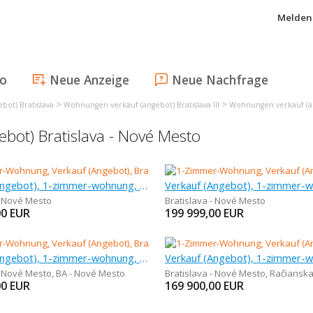
Melden 
fo
Neue Anzeige
Neue Nachfrage
>
>
ot) Bratislava
Wohnungen verkauf (angebot) Bratislava III
Wohnungen verkauf (an
ot) Bratislava - Nové Mesto
Verkauf (Angebot), 1-zimmer-wohnung, 28,1 m
- Nové Mesto
Bratislava - Nové Mesto
00
EUR
199 999,00
EUR
Verkauf (Angebot), 1-zimmer-wohnung, 30 m
- Nové Mesto
,
BA - Nové Mesto
Bratislava - Nové Mesto
,
Račiansk
00
EUR
169 900,00
EUR