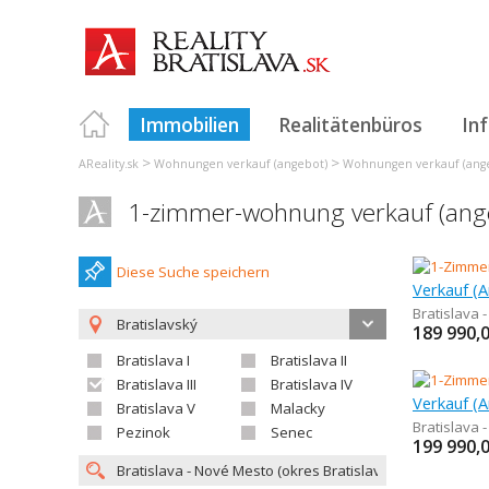
Immobilien
Realitätenbüros
In
>
>
AReality.sk
Wohnungen verkauf (angebot)
Wohnungen verkauf (angeb
1-zimmer-wohnung verkauf (angeb
Diese Suche speichern
Bratislava 
Bratislavský
189 990,
Bratislava I
Bratislava II
Bratislava III
Bratislava IV
Bratislava V
Malacky
Bratislava 
Pezinok
Senec
199 990,