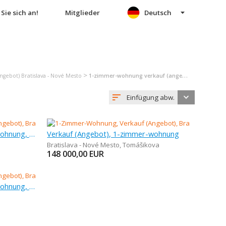
Sie sich an!
Mitglieder
Deutsch
>
gebot) Bratislava - Nové Mesto
1-zimmer-wohnung verkauf (angebot) Bratislava - Nové Mesto
Einfügung abw.
Verkauf (Angebot), 1-zimmer-wohnung, 35 m
Verkauf (Angebot), 1-zimmer-wohnung
Bratislava - Nové Mesto
,
Tomášikova
148 000,00
EUR
Verkauf (Angebot), 1-zimmer-wohnung, 28,42 m
a