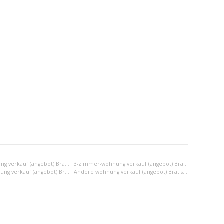
2-zimmer-wohnung verkauf (angebot) Bratislava IV
3-zimmer-wohnung verkauf (angebot) Bratislava IV
2x einraumwohnung verkauf (angebot) Bratislava IV
Andere wohnung verkauf (angebot) Bratislava IV