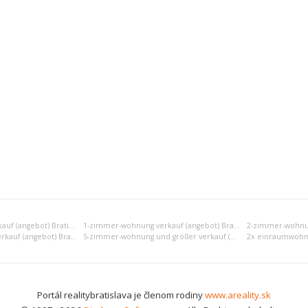
Einraumwohnung verkauf (angebot) Bratislava IV
1-zimmer-wohnung verkauf (angebot) Bratislava IV
4-zimmer-wohnung verkauf (angebot) Bratislava IV
5-zimmer-wohnung und größer verkauf (angebot) Bratislava IV
Portál realitybratislava je členom rodiny
www.areality.sk