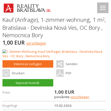
Kauf (Anfrage), 1-zimmer-wohnung, 1 m
,
2
Bratislava - Devínska Nová Ves
,
OC Bory ,
Nemocnica Bory
1,00 EUR
vorschlagen
Interesse zufügen
Senden
Drucken
PDF
topovať inzerát
1,00
EUR
Preis
ponúknite
vorschlagen
Eingefügt
15.02.2026