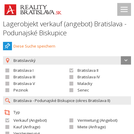
Lagerobjekt verkauf (angebot) Bratislava -
Podunajské Biskupice
Diese Suche speichern
Bratislavský
Bratislava I
Bratislava II
Bratislava III
Bratislava IV
Bratislava V
Malacky
Pezinok
Senec
Typ
Verkauf (Angebot)
Vermietung (Angebot)
Kauf (Anfrage)
Miete (Anfrage)
Versteigerung