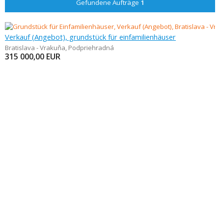
Gefundene Aufträge
1
Verkauf (Angebot), grundstück für einfamilienhäuser
Bratislava - Vrakuňa
,
Podpriehradná
315 000,00
EUR