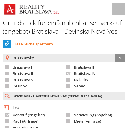
Grundstück für einfamilienhäuser verkauf
(angebot) Bratislava - Devínska Nová Ves
Diese Suche speichern
Bratislavský
Bratislava I
Bratislava II
Bratislava III
Bratislava IV
Bratislava V
Malacky
Pezinok
Senec
Typ
Verkauf (Angebot)
Vermietung (Angebot)
Kauf (Anfrage)
Miete (Anfrage)
Versteigerung