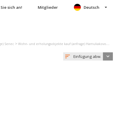
Sie sich an!
Mitglieder
Deutsch
>
>
ge) Senec
Wohn- und erholungsobjekte kauf (anfrage) Hamuliakovo
Gartenhaus 
Einfügung abw.