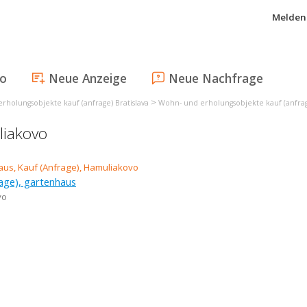
Melden 
fo
Neue Anzeige
Neue Nachfrage
>
rholungsobjekte kauf (anfrage) Bratislava
Wohn- und erholungsobjekte kauf (anfra
liakovo
age), gartenhaus
vo