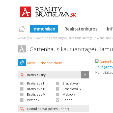
Immobilien
Realitätenbüros
In
>
>
AReality.sk
Wohn- und erholungsobjekte kauf (anfrage)
Wohn- und e
Gartenhaus kauf (anfrage) Hamu
Diese Suche speichern
Kauf (Anfr
Hamuliako
Bratislavský
Bratislava I
Bratislava II
Bratislava III
Bratislava IV
Bratislava V
Malacky
Pezinok
Senec