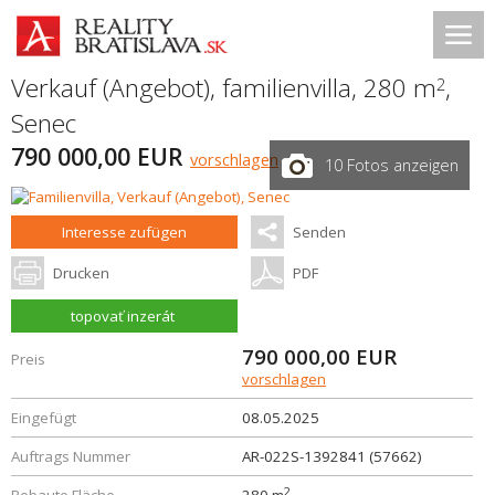
Verkauf (Angebot), familienvilla, 280 m
,
2
Senec
790 000,00 EUR
vorschlagen
10 Fotos anzeigen
Interesse zufügen
Senden
Drucken
PDF
topovať inzerát
790 000,00
EUR
Preis
vorschlagen
Eingefügt
08.05.2025
Auftrags Nummer
AR-022S-1392841 (57662)
2