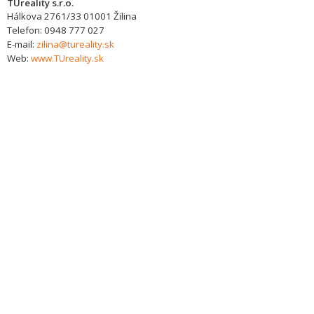
TUreality s.r.o.
Hálkova 2761/33
01001
Žilina
Telefon:
0948 777 027
E-mail:
zilina@tureality.sk
Web:
www.TUreality.sk