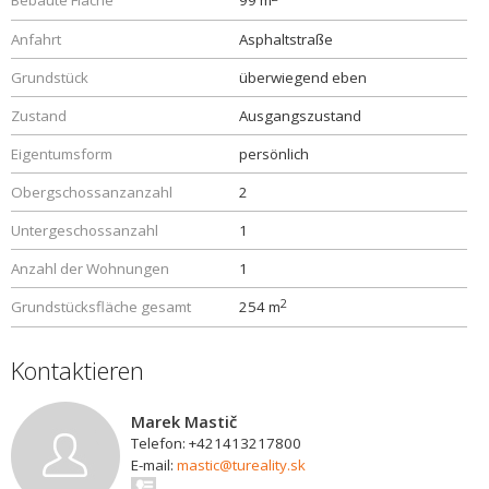
Bebaute Fläche
99 m
Anfahrt
Asphaltstraße
Grundstück
überwiegend eben
Zustand
Ausgangszustand
Eigentumsform
persönlich
Obergschossanzanzahl
2
Untergeschossanzahl
1
Anzahl der Wohnungen
1
2
Grundstücksfläche gesamt
254 m
Kontaktieren
Marek Mastič
Telefon: +421413217800
E-mail:
mastic@tureality.sk