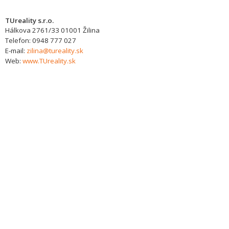
TUreality s.r.o.
Hálkova 2761/33
01001
Žilina
Telefon:
0948 777 027
E-mail:
zilina@tureality.sk
Web:
www.TUreality.sk