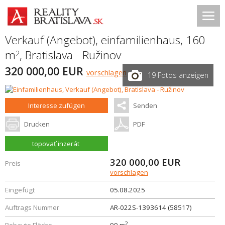
Verkauf (Angebot), einfamilienhaus, 160
m
,
Bratislava - Ružinov
2
320 000,00 EUR
vorschlagen
19 Fotos anzeigen
Interesse zufügen
Senden
Drucken
PDF
topovať inzerát
320 000,00
EUR
Preis
vorschlagen
Eingefügt
05.08.2025
Auftrags Nummer
AR-022S-1393614 (58517)
2