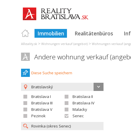
Immobilien
Realitätenbüros
In
>
>
AReality.sk
Wohnungen verkauf (angebot)
Wohnungen verkauf (angeb
Andere wohnung verkauf (angebo
Diese Suche speichern
Bratislavský
Bratislava I
Bratislava II
Bratislava III
Bratislava IV
Bratislava V
Malacky
Pezinok
Senec