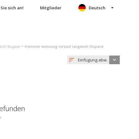
Sie sich an!
Mitglieder
Deutsch
>
bot) Stupava
4-zimmer-wohnung verkauf (angebot) Stupava
Einfügung abw.
gefunden
r