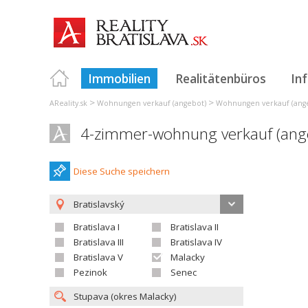
Immobilien
Realitätenbüros
In
>
>
AReality.sk
Wohnungen verkauf (angebot)
Wohnungen verkauf (angeb
4-zimmer-wohnung verkauf (ang
Diese Suche speichern
Bratislavský
Bratislava I
Bratislava II
Bratislava III
Bratislava IV
Bratislava V
Malacky
Pezinok
Senec