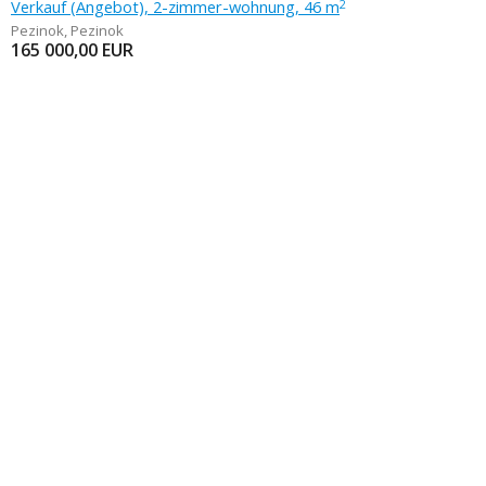
Verkauf (Angebot), 2-zimmer-wohnung, 46 m
2
Pezinok
,
Pezinok
165 000,00
EUR