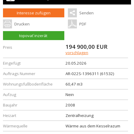
Interesse zufügen
Senden
Drucken
PDF
topovať inzerát
194 900,00
EUR
Preis
vorschlagen
Eingefügt
20.05.2026
Auftrags Nummer
AR-022S-1396311 (61532)
Wohnungsfußbodenfläche
60,47 m3
Aufzug
Nein
Baujahr
2008
Heizart
Zentralheizung
Wärmequelle
Wärme aus dem Kesselrazum