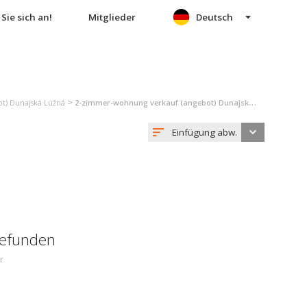
Sie sich an!
Mitglieder
Deutsch
>
t) Dunajská Lužná
2-zimmer-wohnung verkauf (angebot) Dunajská Lužná
Einfügung abw.
gefunden
r