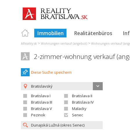
Immobilien
Realitätenbüros
In
>
>
AReality.sk
Wohnungen verkauf (angebot)
Wohnungen verkauf (angeb
2-zimmer-wohnung verkauf (ang
Diese Suche speichern
Bratislavský
Bratislava I
Bratislava II
Bratislava III
Bratislava IV
Bratislava V
Malacky
Pezinok
Senec