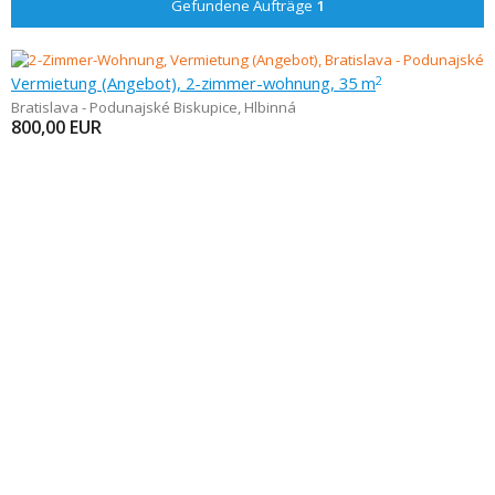
Gefundene Aufträge
1
Vermietung (Angebot), 2-zimmer-wohnung, 35 m
2
Bratislava - Podunajské Biskupice
,
Hlbinná
800,00
EUR