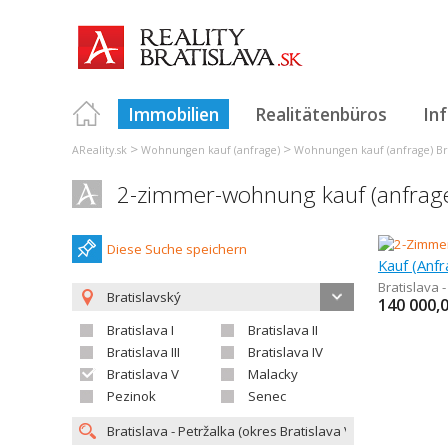
Immobilien
Realitätenbüros
In
>
>
AReality.sk
Wohnungen kauf (anfrage)
Wohnungen kauf (anfrage) Bra
2-zimmer-wohnung kauf (anfrage) 
Diese Suche speichern
Kauf (Anf
Bratislava -
Bratislavský
140 000,
Bratislava I
Bratislava II
Bratislava III
Bratislava IV
Bratislava V
Malacky
Pezinok
Senec