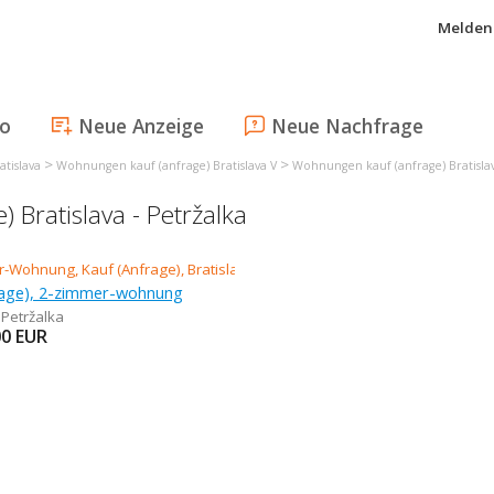
Melden 
fo
Neue Anzeige
Neue Nachfrage
>
>
tislava
Wohnungen kauf (anfrage) Bratislava V
Wohnungen kauf (anfrage) Bratislav
Bratislava - Petržalka
rage), 2-zimmer-wohnung
 Petržalka
00
EUR