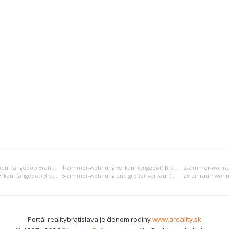
Einraumwohnung verkauf (angebot) Bratislava III
1-zimmer-wohnung verkauf (angebot) Bratislava III
4-zimmer-wohnung verkauf (angebot) Bratislava III
5-zimmer-wohnung und größer verkauf (angebot) Bratislava III
Portál realitybratislava je členom rodiny
www.areality.sk