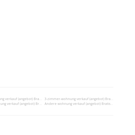
2-zimmer-wohnung verkauf (angebot) Bratislava III
3-zimmer-wohnung verkauf (angebot) Bratislava III
2x einraumwohnung verkauf (angebot) Bratislava III
Andere wohnung verkauf (angebot) Bratislava III