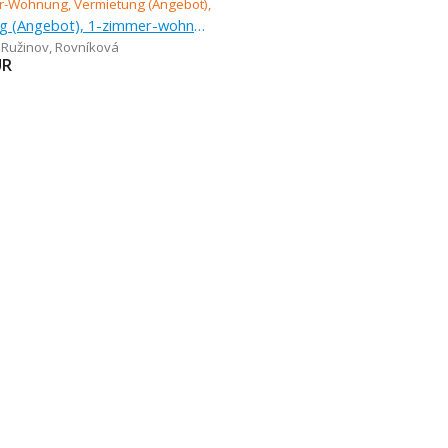
Vermietung (Angebot), 1-zimmer-wohnung, 43 m
- Ružinov
,
Rovníková
UR