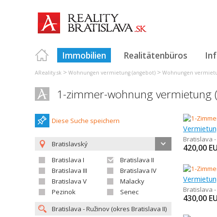
Immobilien
Realitätenbüros
In
>
>
AReality.sk
Wohnungen vermietung (angebot)
Wohnungen vermietun
1-zimmer-wohnung vermietung (an
Diese Suche speichern
Bratislava 
Bratislavský
420,00
E
Bratislava I
Bratislava II
Bratislava III
Bratislava IV
Bratislava V
Malacky
Bratislava 
Pezinok
Senec
430,00
E