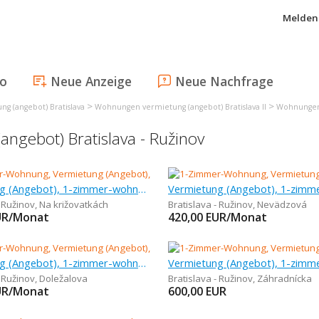
Melden 
fo
Neue Anzeige
Neue Nachfrage
>
>
g (angebot) Bratislava
Wohnungen vermietung (angebot) Bratislava II
Wohnungen 
gebot) Bratislava - Ružinov
Vermietung (Angebot), 1-zimmer-wohnung, 48 m
- Ružinov
,
Na križovatkách
Bratislava - Ružinov
,
Nevädzová
UR/Monat
420,00
EUR/Monat
Vermietung (Angebot), 1-zimmer-wohnung, 35 m
- Ružinov
,
Doležalova
Bratislava - Ružinov
,
Záhradnícka
UR/Monat
600,00
EUR